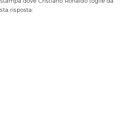
a stampa dove Cristiano Ronaldo toglie da
sta risposta: