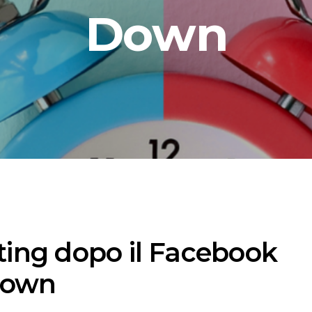
Ins
Down
Cont
inf
+39
ting dopo il Facebook
own