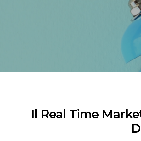
Contatti
Il Real Time Marke
D