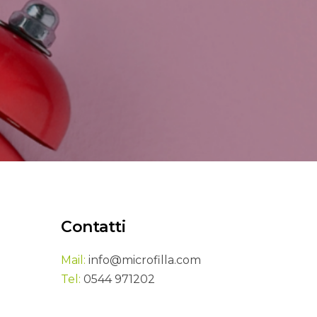
tagram
atti
o@microfilla.com
 0544 971202
Contatti
Mail:
info@microfilla.com
Tel:
0544 971202