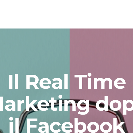
Il Real Time
Indi
Pia
arketing do
4 4
il Facebook
Soci
Fa