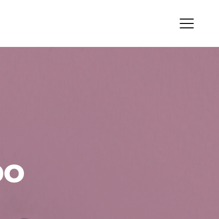
rizzo
zza Andrea Costa,
po
8015 Cervia (RA)
al
cebook